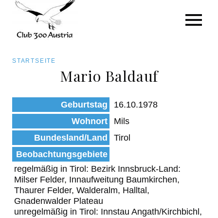
Art/Species
Status
Pfadnavigation
STARTSEITE
Kategorie für die Österreich-Liste
Mario Baldauf
Direkt
zum
Beobachtungen
Geburtstag
16.10.1978
Inhalt
Wohnort
Mils
Bundesland/Land
Tirol
Beobachtungsgebiete
regelmäßig in Tirol: Bezirk Innsbruck-Land:
Milser Felder, Innaufweitung Baumkirchen,
Thaurer Felder, Walderalm, Halltal,
Gnadenwalder Plateau
unregelmäßig in Tirol: Innstau Angath/Kirchbichl,