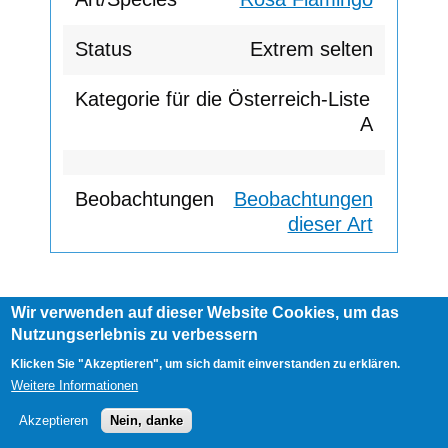
Extrem selten
A
Beobachtungen
dieser Art
Wir verwenden auf dieser Website Cookies, um das
Footer
Nutzungserlebnis zu verbessern
AGB
Impressum
Links
menu
User
Anmelden
Klicken Sie "Akzeptieren", um sich damit einverstanden zu erklären.
account
Weitere Informationen
menu
Akzeptieren
Nein, danke