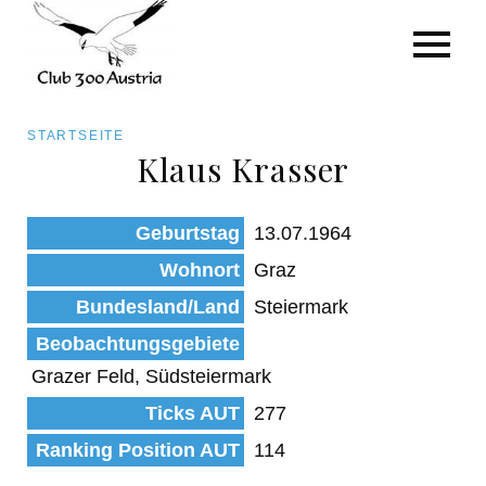
Art/Species
Status
Pfadnavigation
STARTSEITE
Kategorie für die Österreich-Liste
Klaus Krasser
Direkt
zum
Beobachtungen
Geburtstag
13.07.1964
Inhalt
Wohnort
Graz
Bundesland/Land
Steiermark
Beobachtungsgebiete
Grazer Feld, Südsteiermark
Ticks AUT
277
Ranking Position AUT
114