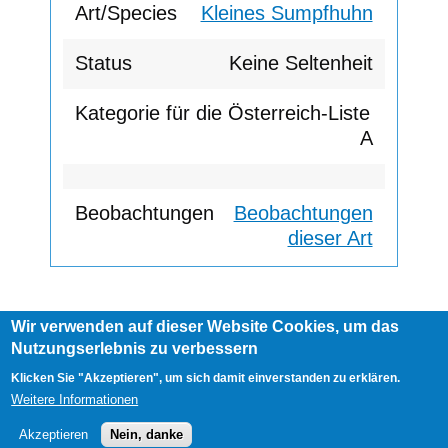
Kleines Sumpfhuhn
Keine Seltenheit
A
Beobachtungen
dieser Art
Wir verwenden auf dieser Website Cookies, um das
Footer
Nutzungserlebnis zu verbessern
AGB
Impressum
Links
menu
User
Anmelden
Klicken Sie "Akzeptieren", um sich damit einverstanden zu erklären.
account
Weitere Informationen
menu
Akzeptieren
Nein, danke