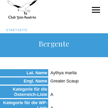
Pfadnavigation
STARTSEITE
Direkt
Bergente
zum
Inhalt
Lat. Name
Aythya marila
Engl. Name
Greater Scaup
Kategorie für die
Österreich-Liste
A
Kategorie für die WP-