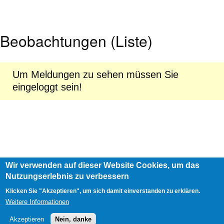
Beobachtungen (Liste)
Um Meldungen zu sehen müssen Sie
eingeloggt sein!
Wir verwenden auf dieser Website Cookies, um das
Footer
Nutzungserlebnis zu verbessern
AGB
Impressum
Links
menu
User
Anmelden
Klicken Sie "Akzeptieren", um sich damit einverstanden zu erklären.
account
Weitere Informationen
menu
Akzeptieren
Nein, danke