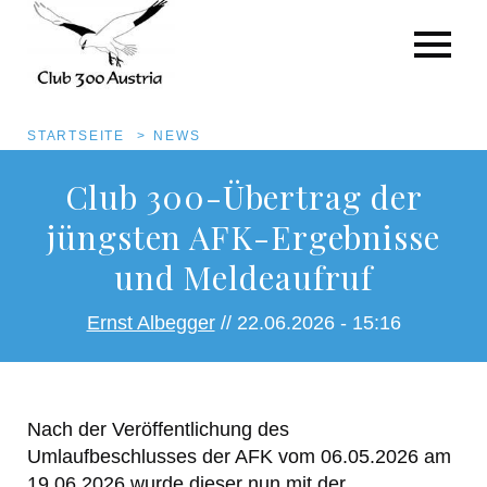
Pfadnavigation
STARTSEITE
NEWS
Direkt
Club 300-Übertrag der
zum
jüngsten AFK-Ergebnisse
Inhalt
und Meldeaufruf
Ernst Albegger
// 22.06.2026 - 15:16
Nach der Veröffentlichung des
Umlaufbeschlusses der AFK vom 06.05.2026 am
19.06.2026 wurde dieser nun mit der