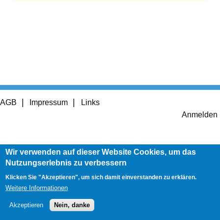
Footer
AGB
Impressum
Links
menu
User
Anmelden
account
menu
Wir verwenden auf dieser Website Cookies, um das
Nutzungserlebnis zu verbessern
Klicken Sie "Akzeptieren", um sich damit einverstanden zu erklären.
Weitere Informationen
Akzeptieren
Nein, danke