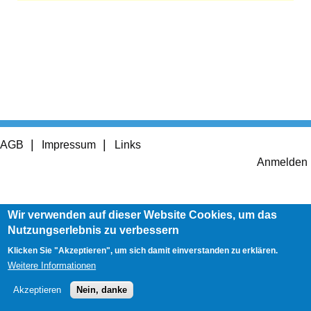
Footer
AGB
Impressum
Links
menu
User
Anmelden
account
menu
Wir verwenden auf dieser Website Cookies, um das
Nutzungserlebnis zu verbessern
Klicken Sie "Akzeptieren", um sich damit einverstanden zu erklären.
Weitere Informationen
Akzeptieren
Nein, danke