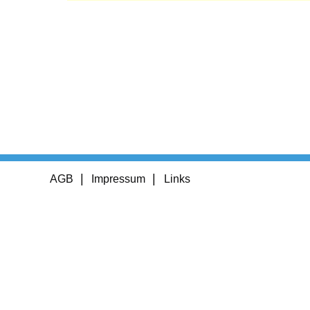
Footer
AGB
Impressum
Links
menu