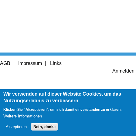
Footer
AGB
Impressum
Links
menu
User
Anmelden
account
menu
Wir verwenden auf dieser Website Cookies, um das
Nutzungserlebnis zu verbessern
Klicken Sie "Akzeptieren", um sich damit einverstanden zu erklären.
Weitere Informationen
Akzeptieren
Nein, danke