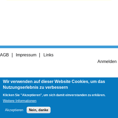
Footer
AGB
Impressum
Links
menu
User
Anmelden
account
menu
Wir verwenden auf dieser Website Cookies, um das
Nutzungserlebnis zu verbessern
Klicken Sie "Akzeptieren", um sich damit einverstanden zu erklären.
Weitere Informationen
Akzeptieren
Nein, danke