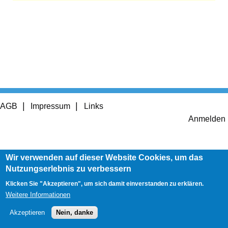
Footer
AGB
Impressum
Links
menu
User
Anmelden
account
menu
Wir verwenden auf dieser Website Cookies, um das
Nutzungserlebnis zu verbessern
Klicken Sie "Akzeptieren", um sich damit einverstanden zu erklären.
Weitere Informationen
Akzeptieren
Nein, danke