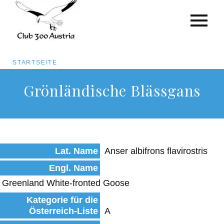
Pfadnavigation
STARTSEITE
Direkt
Grönländische Blässgans
zum
Inhalt
Lat. Name
Anser albifrons flavirostris
Engl. Name
Greenland White-fronted Goose
Kategorie für die
Österreich-Liste
A