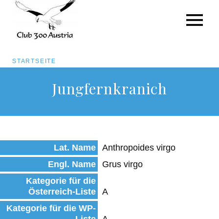
Pfadnavigation
STARTSEITE
Direkt
Jungfernkranich
zum
Inhalt
Lat. Name
Anthropoides virgo
Engl. Name
Grus virgo
Kategorie für die
Österreich-Liste
A
Kategorie für die WP-