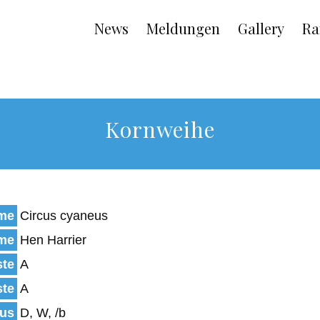
Main
News
Meldungen
Gallery
Ra
navigation
Kornweihe
ame
Circus cyaneus
ame
Hen Harrier
ste
A
ste
A
tus
D, W, /b