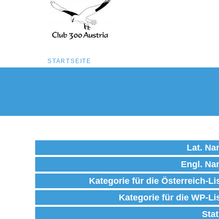
Pfadnavigation
STARTSEITE
Direkt
zum
Inhalt
Lat. N
Engl. N
Kategorie für die Österreich-Li
Kategorie für die WP-Li
Sta