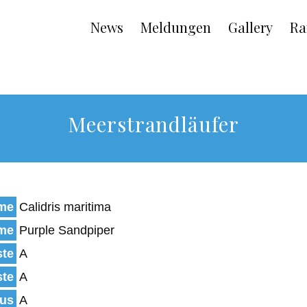
Main
News
Meldungen
Gallery
Ra
navigation
Meerstrandläufer
ame
Calidris maritima
ame
Purple Sandpiper
ste
A
ste
A
tus
A