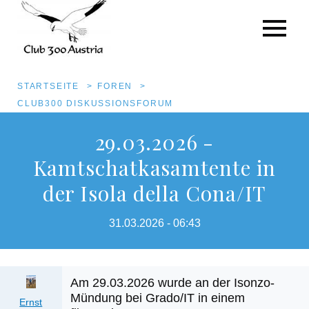
Pfadnavigation
STARTSEITE
FOREN
CLUB300 DISKUSSIONSFORUM
Direkt
29.03.2026 -
zum
Kamtschatkasamtente in
Inhalt
der Isola della Cona/IT
31.03.2026 - 06:43
Am 29.03.2026 wurde an der Isonzo-
Anhang
Mündung bei Grado/IT in einem
Ernst