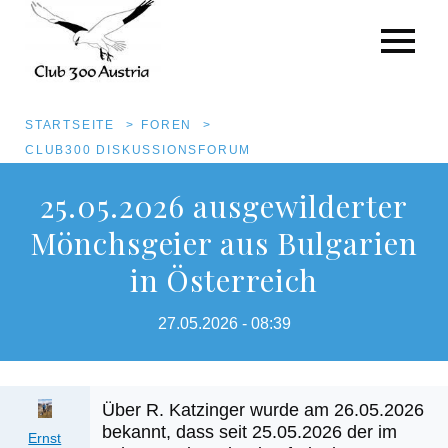
Pfadnavigation
STARTSEITE
FOREN
CLUB300 DISKUSSIONSFORUM
Direkt
25.05.2026 ausgewilderter
zum
Mönchsgeier aus Bulgarien
Inhalt
in Österreich
27.05.2026 - 08:39
Über R. Katzinger wurde am 26.05.2026
bekannt, dass seit 25.05.2026 der im
Ernst