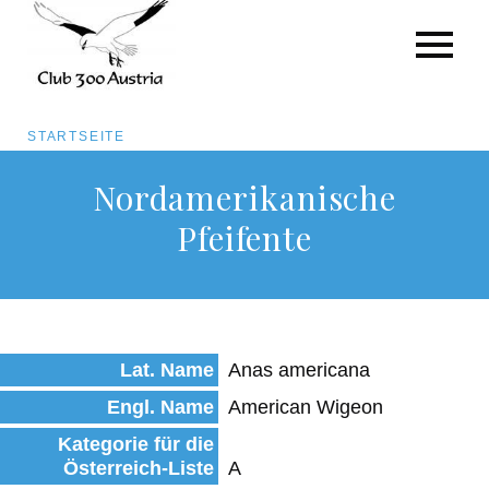
Pfadnavigation
STARTSEITE
Direkt
Nordamerikanische
zum
Pfeifente
Inhalt
Lat. Name
Anas americana
Engl. Name
American Wigeon
Kategorie für die
Österreich-Liste
A