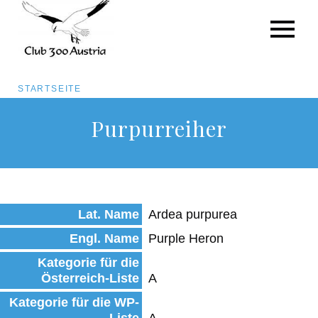
Pfadnavigation
STARTSEITE
Direkt
Purpurreiher
zum
Inhalt
Lat. Name
Ardea purpurea
Engl. Name
Purple Heron
Kategorie für die
Österreich-Liste
A
Kategorie für die WP-