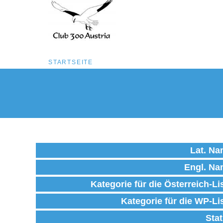
Pfadnavigation
STARTSEITE
Direkt
zum
Inhalt
Lat. N
Engl. N
Kategorie für die Österreich-Li
Kategorie für die WP-Li
Sta