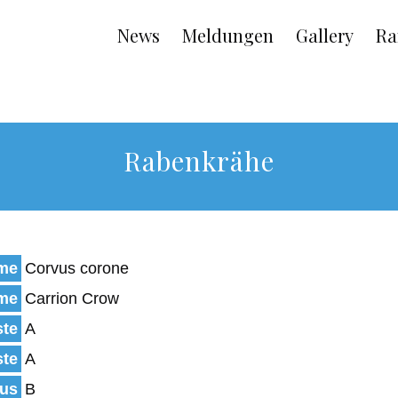
Main
News
Meldungen
Gallery
Ra
navigation
Rabenkrähe
ame
Corvus corone
ame
Carrion Crow
ste
A
ste
A
tus
B