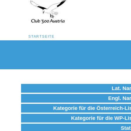
Pfadnavigation
STARTSEITE
Direkt
zum
Inhalt
Lat. N
Engl. N
Kategorie für die Österreich-Li
Kategorie für die WP-Li
Sta