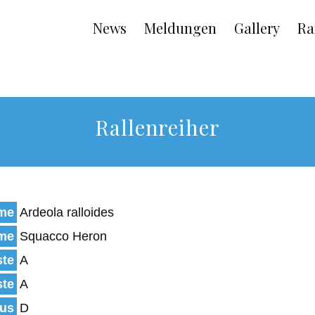
Main
News
Meldungen
Gallery
Ra
navigation
Rallenreiher
ame
Ardeola ralloides
ame
Squacco Heron
ste
A
ste
A
tus
D