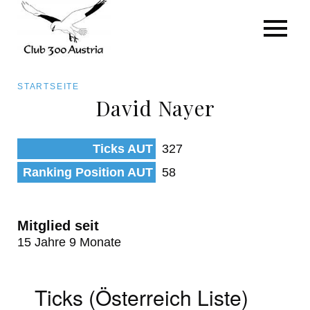
Art/Species
Status
Pfadnavigation
STARTSEITE
Kategorie für die Österreich-Liste
David Nayer
Direkt
zum
Beobachtungen
Ticks AUT
327
Inhalt
Ranking Position AUT
58
Mitglied seit
15 Jahre 9 Monate
Ticks (Österreich Liste)