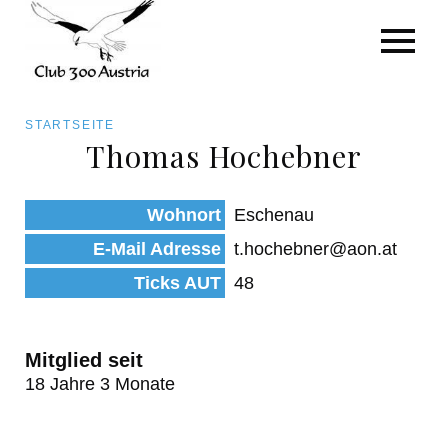
Art/Species
Status
Pfadnavigation
STARTSEITE
Kategorie für die Österreich-Liste
Thomas Hochebner
Direkt
zum
Beobachtungen
Wohnort
Eschenau
Inhalt
E-Mail Adresse
t.hochebner@aon.at
Ticks AUT
48
Mitglied seit
18 Jahre 3 Monate