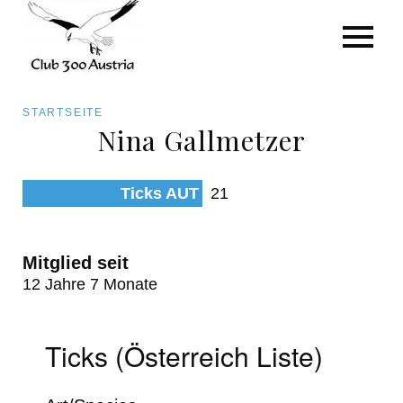
Art/Species
Status
Pfadnavigation
STARTSEITE
Kategorie für die Österreich-Liste
Nina Gallmetzer
Direkt
zum
Beobachtungen
Ticks AUT
21
Inhalt
Mitglied seit
12 Jahre 7 Monate
Ticks (Österreich Liste)