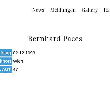
Main
News
Meldungen
Gallery
Ra
navigation
Bernhard Paces
tstag
02.12.1993
hnort
Wien
s AUT
47