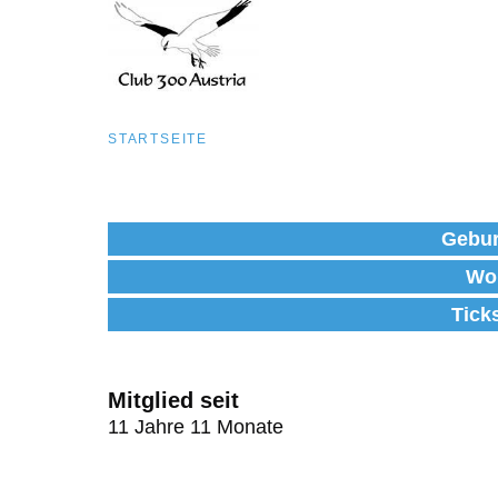
Pfadnavigation
STARTSEITE
Direkt
zum
Gebur
Inhalt
Wo
Tick
Mitglied seit
11 Jahre 11 Monate