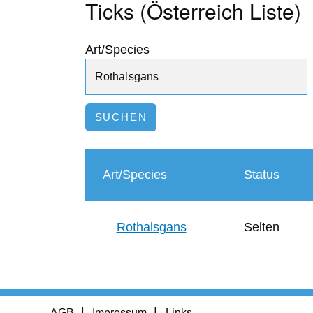
Ticks (Österreich Liste)
Art/Species
Art/Species
Status
Rothalsgans
Selten
Footer
AGB
Impressum
Links