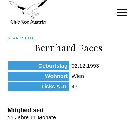
Art/Species
Status
Pfadnavigation
STARTSEITE
Kategorie für die Österreich-Liste
Bernhard Paces
Direkt
zum
Beobachtungen
Geburtstag
02.12.1993
Inhalt
Wohnort
Wien
Ticks AUT
47
Mitglied seit
11 Jahre 11 Monate