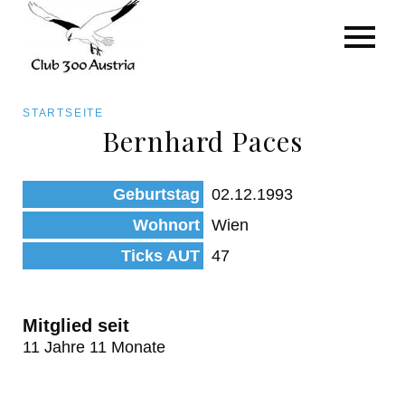
Art/Species
Status
Pfadnavigation
STARTSEITE
Kategorie für die Österreich-Liste
Bernhard Paces
Direkt
zum
Beobachtungen
Geburtstag
02.12.1993
Inhalt
Wohnort
Wien
Ticks AUT
47
Mitglied seit
11 Jahre 11 Monate