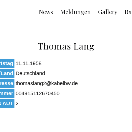
Main
News
Meldungen
Gallery
Ra
navigation
Thomas Lang
tstag
11.11.1958
/Land
Deutschland
resse
thomaslang2@kabelbw.de
mmer
004915112670450
s AUT
2