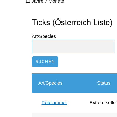
11 Jahre 7 Monate
Ticks (Österreich Liste)
Art/Species
Art/Species
Status
Rötelammer
Extrem selte