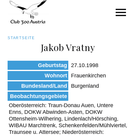
Art/Species
Status
Pfadnavigation
STARTSEITE
Kategorie für die Österreich-Liste
Jakob Vratny
Direkt
zum
Beobachtungen
Geburtstag
27.10.1998
Inhalt
Wohnort
Frauenkirchen
Bundesland/Land
Burgenland
Beobachtungsgebiete
Oberösterreich: Traun-Donau Auen, Untere
Enns, DOKW Abwinden-Asten, DOKW
Ottensheim-Wilhering, Lindenlach/Hörsching,
WIBAU Marchtrenk, Schenkenfelden/Mühlviertel,
Traunsee u. Attersee; Niederösterreich: