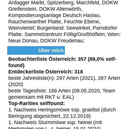
Ardagger Markt, Spitzerberg, Marchfeld, DOKW
Greifenstein, DOKW Altenwörth,
Kompostierungsanlage Deutsch Haslau,
Rauchenwarther Platte, Feuchte Ebene,
Weinviertel; Burgenland: Seewinkel, Parndorfer
Platte, Sammelzentrum Föllig/Großhöflein; Wien:
Neue Donau, DOKW Freudenau;
Über mich
Beobachterliste Österreich: 357 (89,0% self-
found)
Entdeckerliste Österreich: 318
beste Jahresliste(n): 297 Arten (2021), 287 Arten
(2020)
beste Tagesliste: 166 Arten (09.05.2020, Team
gemeinsam mit RKT u. EAL)
Top-Rarities selffound:
1. Nachweis Heringsmöwe ssp. graellsii (durch
Beringung abgesichert, 22.12.2019)
1. Nachweis Sturmmöwe ssp. heinei (mit
Merkmalen von L. c. heinei, 15.01.2024)