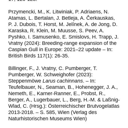
Przymencki, M., K. Litwiniak, P. Adriaens, N.
Atamas, L. Bertalan, J. Betleja, A. Čerkauskas,
P. J. Dubois, T. Horst, M. Jelínek, A. de Jong, D.
Karaska, R. Klein, M. Muusse, S. Peev, A.
Pyshko, I. Samusenko, E. Smislovs, H. Trapp, J.
Vratny (2024): Breeding-range expansion of the
Caspian Gull in Europe: 2021–22 update
– In:
British Birds 117(1): 26-35.
Billinger, F., J. Vratny, C. Pumberger, T.
Pumberger, W. Schweighofer (2023):
Steppenmöwe
Larus cachinnans
.
– In:
Teufelbauer, N., Seaman, B., Hohenegger, J. A.,
Nemeth, E., Karner-Ranner, E., Probst, R.,
Berger, A., Lugerbauer, L., Berg, H.-M. & Laßnig-
Wlad, C. (Hrsg.): Österreichischer Brutvogelatlas
2013-2018. – S. 585, Wien (Verlag des
Naturhistorischen Museums Wien)