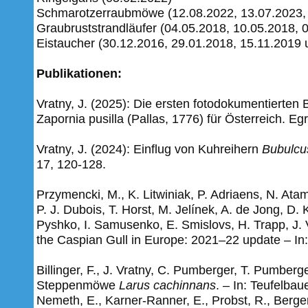
Schmarotzerraubmöwe (12.08.2022, 13.07.2023, 
Graubruststrandläufer (04.05.2018, 10.05.2018, 
Eistaucher (30.12.2016, 29.01.2018, 15.11.2019 
Publikationen:
Vratny, J. (2025): Die ersten fotodokumentiert
Zapornia pusilla (Pallas, 1776) für Österreich. Egr
Vratny, J. (2024): Einflug von Kuhreihern
Bubulcu
17, 120-128.
Przymencki, M., K. Litwiniak, P. Adriaens, N. Atam
P. J. Dubois, T. Horst, M. Jelínek, A. de Jong, D.
Pyshko, I. Samusenko, E. Smislovs, H. Trapp, J. 
the Caspian Gull in Europe: 2021–22 update
– In
Billinger, F., J. Vratny, C. Pumberger, T. Pumber
Steppenmöwe
Larus cachinnans
.
– In: Teufelbau
Nemeth, E., Karner-Ranner, E., Probst, R., Berger