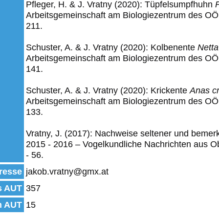
Pfleger, H. & J. Vratny (2020): Tüpfelsumpfhuhn
Arbeitsgemeinschaft am Biologiezentrum des OÖ
211.
Schuster, A. & J. Vratny (2020): Kolbenente
Netta
Arbeitsgemeinschaft am Biologiezentrum des OÖ
141.
Schuster, A. & J. Vratny (2020): Krickente
Anas c
Arbeitsgemeinschaft am Biologiezentrum des OÖ
133.
Vratny, J. (2017): Nachweise seltener und bemer
2015 - 2016 – Vogelkundliche Nachrichten aus Obe
- 56.
resse
jakob.vratny@gmx.at
s AUT
357
n AUT
15