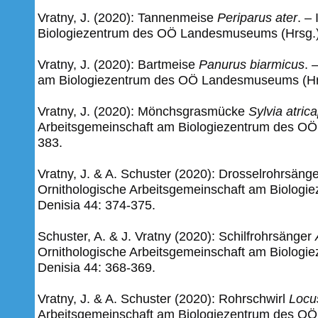
Vratny, J. (2020): Tannenmeise
Periparus ater
. –
Biologiezentrum des OÖ Landesmuseums (Hrsg.),
Vratny, J. (2020): Bartmeise
Panurus biarmicus
. 
am Biologiezentrum des OÖ Landesmuseums (Hrsg
Vratny, J. (2020): Mönchsgrasmücke
Sylvia atrica
Arbeitsgemeinschaft am Biologiezentrum des OÖ
383.
Vratny, J. & A. Schuster (2020): Drosselrohrsäng
Ornithologische Arbeitsgemeinschaft am Biolog
Denisia 44: 374-375.
Schuster, A. & J. Vratny (2020): Schilfrohrsänger
Ornithologische Arbeitsgemeinschaft am Biolog
Denisia 44: 368-369.
Vratny, J. & A. Schuster (2020): Rohrschwirl
Locus
Arbeitsgemeinschaft am Biologiezentrum des OÖ