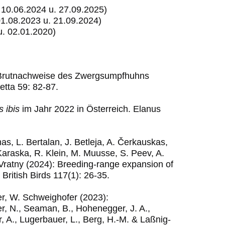
10.06.2024 u. 27.09.2025)
01.08.2023 u. 21.09.2024)
u. 02.01.2020)
en Brutnachweise des Zwergsumpfhuhns
etta 59: 82-87.
s
ibis
im Jahr 2022 in Österreich. Elanus
as, L. Bertalan, J. Betleja, A. Čerkauskas,
 Karaska, R. Klein, M. Muusse, S. Peev, A.
Vratny (2024): Breeding-range expansion of
: British Birds 117(1): 26-35.
ger, W. Schweighofer (2023):
er, N., Seaman, B., Hohenegger, J. A.,
, A., Lugerbauer, L., Berg, H.-M. & Laßnig-