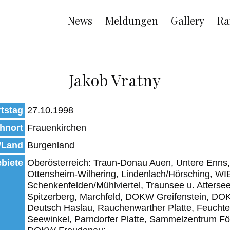
Main
News
Meldungen
Gallery
Ra
navigation
Jakob Vratny
tstag
27.10.1998
hnort
Frauenkirchen
/Land
Burgenland
biete
Oberösterreich: Traun-Donau Auen, Untere En
Ottensheim-Wilhering, Lindenlach/Hörsching, W
Schenkenfelden/Mühlviertel, Traunsee u. Attersee
Spitzerberg, Marchfeld, DOKW Greifenstein, DO
Deutsch Haslau, Rauchenwarther Platte, Feuchte
Seewinkel, Parndorfer Platte, Sammelzentrum Fö