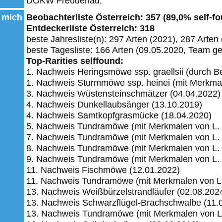
DOKW Freudenau;
 mich
Beobachterliste Österreich: 357 (89,0% self-f
Entdeckerliste Österreich: 318
beste Jahresliste(n): 297 Arten (2021), 287 Arten
beste Tagesliste: 166 Arten (09.05.2020, Team 
Top-Rarities selffound:
1. Nachweis Heringsmöwe ssp. graellsii (durch B
1. Nachweis Sturmmöwe ssp. heinei (mit Merkmale
3. Nachweis Wüstensteinschmätzer (04.04.2022)
4. Nachweis Dunkellaubsänger (13.10.2019)
4. Nachweis Samtkopfgrasmücke (18.04.2020)
5. Nachweis Tundramöwe (mit Merkmalen von L. f.
7. Nachweis Tundramöwe (mit Merkmalen von L. f.
8. Nachweis Tundramöwe (mit Merkmalen von L. f.
9. Nachweis Tundramöwe (mit Merkmalen von L. f.
11. Nachweis Fischmöwe (12.01.2022)
11. Nachweis Tundramöwe (mit Merkmalen von L. f
13. Nachweis Weißbürzelstrandläufer (02.08.202
13. Nachweis Schwarzflügel-Brachschwalbe (11.
13. Nachweis Tundramöwe (mit Merkmalen von L. f