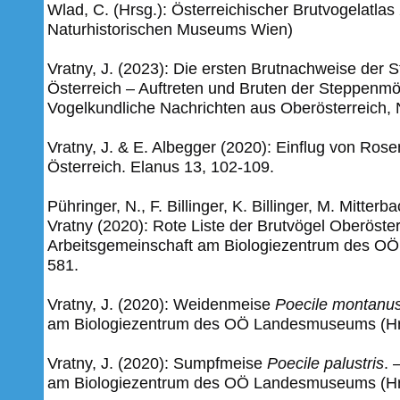
Wlad, C. (Hrsg.): Österreichischer Brutvogelatla
Naturhistorischen Museums Wien)
Vratny, J. (2023): Die ersten Brutnachweise der
Österreich – Auftreten und Bruten der Steppenm
Vogelkundliche Nachrichten aus Oberösterreich, N
Vratny, J. & E. Albegger (2020): Einflug von Ros
Österreich. Elanus 13, 102-109.
Pühringer, N., F. Billinger, K. Billinger, M. Mitterb
Vratny (2020): Rote Liste der Brutvögel Oberöster
Arbeitsgemeinschaft am Biologiezentrum des OÖ
581.
Vratny, J. (2020): Weidenmeise
Poecile montanu
am Biologiezentrum des OÖ Landesmuseums (Hrsg
Vratny, J. (2020): Sumpfmeise
Poecile palustris
. 
am Biologiezentrum des OÖ Landesmuseums (Hrsg