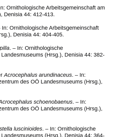
 In: Ornithologische Arbeitsgemeinschaft am
 Denisia 44: 412-413.
– In: Ornithologische Arbeitsgemeinschaft
.), Denisia 44: 404-405.
pilla
.
–
In: Ornithologische
 Landesmuseums (Hrsg.), Denisia 44: 382-
er
Acrocephalus arundinaceus
.
–
In:
iezentrum des OÖ Landesmuseums (Hrsg.),
Acrocephalus schoenobaenus
.
–
In:
iezentrum des OÖ Landesmuseums (Hrsg.),
tella luscinioides
.
–
In: Ornithologische
 Landesmuseums (Hrsg.), Denisia 44: 364-