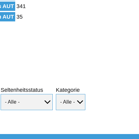
s AUT
341
n AUT
35
Seltenheitsstatus
Kategorie