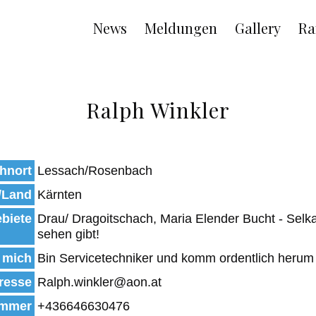
Main
News
Meldungen
Gallery
Ra
navigation
Ralph Winkler
hnort
Lessach/Rosenbach
/Land
Kärnten
biete
Drau/ Dragoitschach, Maria Elender Bucht - Selka
sehen gibt!
 mich
Bin Servicetechniker und komm ordentlich herum 
resse
Ralph.winkler@aon.at
mmer
+436646630476