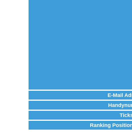
E-Mail Ad
Handynu
Tick
Ranking Positio