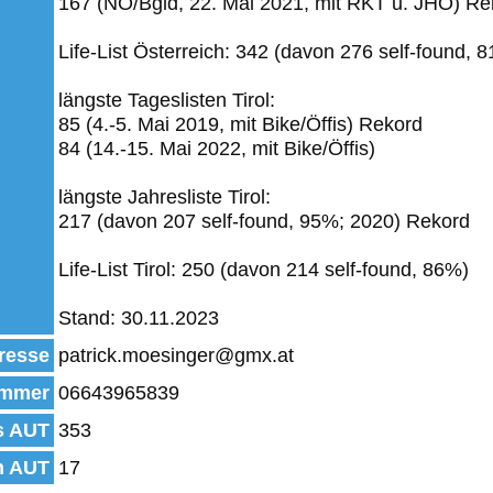
167 (NÖ/Bgld, 22. Mai 2021, mit RKT u. JHO) Re
Life-List Österreich: 342 (davon 276 self-found, 
längste Tageslisten Tirol:
85 (4.-5. Mai 2019, mit Bike/Öffis) Rekord
84 (14.-15. Mai 2022, mit Bike/Öffis)
längste Jahresliste Tirol:
217 (davon 207 self-found, 95%; 2020) Rekord
Life-List Tirol: 250 (davon 214 self-found, 86%)
Stand: 30.11.2023
resse
patrick.moesinger@gmx.at
mmer
06643965839
s AUT
353
n AUT
17