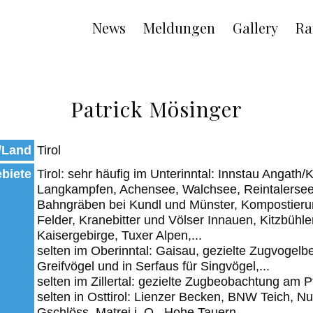
Main
News
Meldungen
Gallery
Ra
navigation
Patrick Mösinger
/Land
Tirol
biete
Tirol: sehr häufig im Unterinntal: Innstau Angath/
Langkampfen, Achensee, Walchsee, Reintalersee
Bahngräben bei Kundl und Münster, Kompostierun
Felder, Kranebitter und Völser Innauen, Kitzbühl
Kaisergebirge, Tuxer Alpen,...
selten im Oberinntal: Gaisau, gezielte Zugvogel
Greifvögel und in Serfaus für Singvögel,...
selten im Zillertal: gezielte Zugbeobachtung am P
selten in Osttirol: Lienzer Becken, BNW Teich, 
Gschlöss, Matrei i. O., Hohe Tauern,...