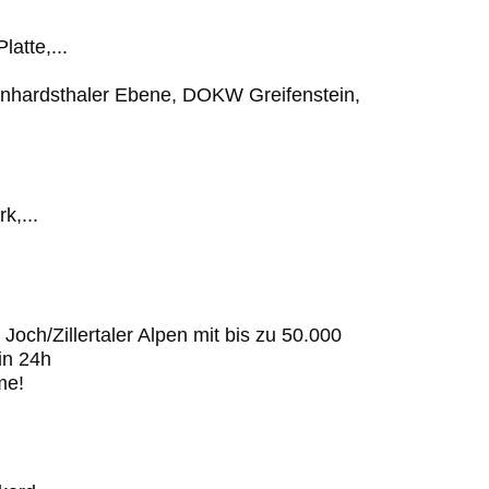
atte,...
ernhardsthaler Ebene, DOKW Greifenstein,
,...
Joch/Zillertaler Alpen mit bis zu 50.000
in 24h
me!