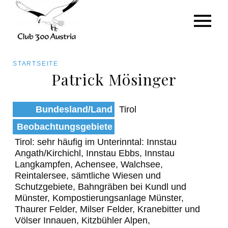
Art/Species
Status
Pfadnavigation
STARTSEITE
Kategorie für die Österreich-Liste
Patrick Mösinger
Direkt
zum
Beobachtungen
Bundesland/Land
Tirol
Inhalt
Beobachtungsgebiete
Tirol: sehr häufig im Unterinntal: Innstau
Angath/Kirchichl, Innstau Ebbs, Innstau
Langkampfen, Achensee, Walchsee,
Reintalersee, sämtliche Wiesen und
Schutzgebiete, Bahngräben bei Kundl und
Münster, Kompostierungsanlage Münster,
Thaurer Felder, Milser Felder, Kranebitter und
Völser Innauen, Kitzbühler Alpen,