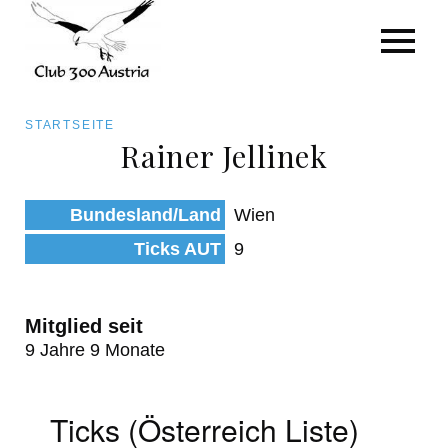
Art/Species
Status
Pfadnavigation
STARTSEITE
Kategorie für die Österreich-Liste
Rainer Jellinek
Direkt
zum
Beobachtungen
Bundesland/Land
Wien
Inhalt
Ticks AUT
9
Mitglied seit
9 Jahre 9 Monate
Ticks (Österreich Liste)