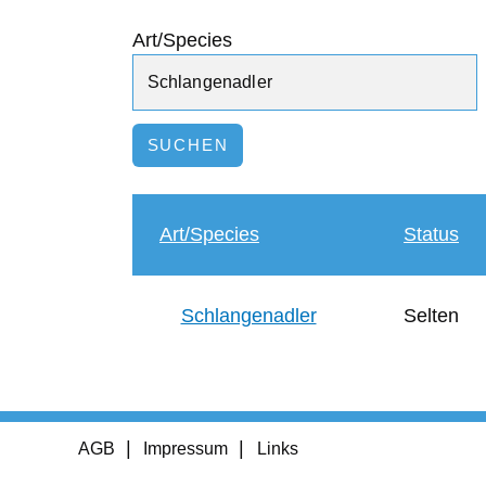
Art/Species
Art/Species
Status
Schlangenadler
Selten
Footer
AGB
Impressum
Links
menu