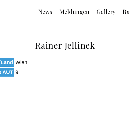
Main
News
Meldungen
Gallery
Ra
navigation
Rainer Jellinek
/Land
Wien
s AUT
9