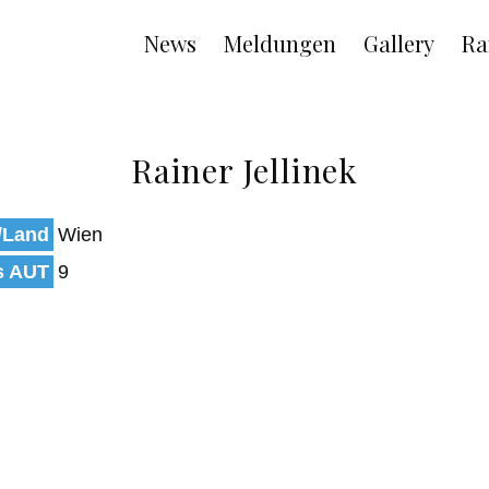
Main
News
Meldungen
Gallery
Ra
navigation
Rainer Jellinek
/Land
Wien
s AUT
9