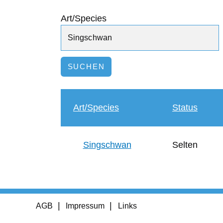
Art/Species
Art/Species
Status
Singschwan
Selten
Footer
AGB
Impressum
Links
menu