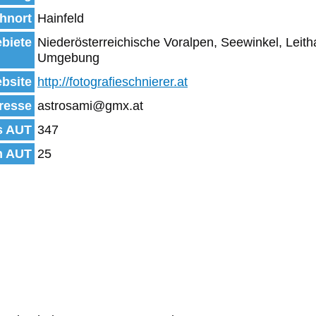
hnort
Hainfeld
biete
Niederösterreichische Voralpen, Seewinkel, Leit
Umgebung
bsite
http://fotografieschnierer.at
resse
astrosami@gmx.at
s AUT
347
n AUT
25