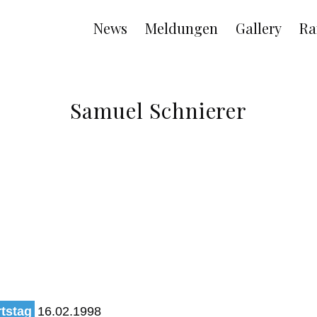
Main
News
Meldungen
Gallery
Ra
navigation
Samuel Schnierer
tstag
16.02.1998