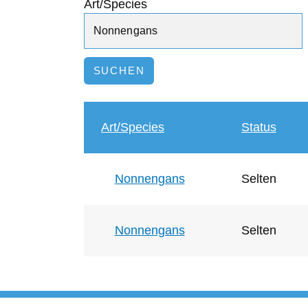
Art/Species
Art/Species
Status
Nonnengans
Selten
Nonnengans
Selten