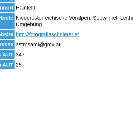
hnort
Hainfeld
biete
Niederösterreichische Voralpen, Seewinkel, Leit
Umgebung
bsite
http://fotografieschnierer.at
resse
astrosami@gmx.at
s AUT
347
n AUT
25