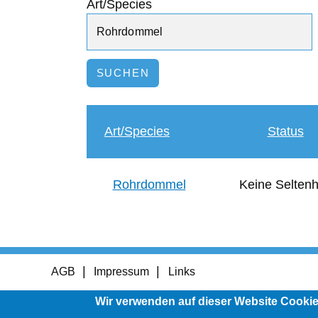
Art/Species
Art/Species
Status
Rohrdommel
Keine Seltenh
Footer
AGB
Impressum
Links
menu
Wir verwenden auf dieser Website Cooki