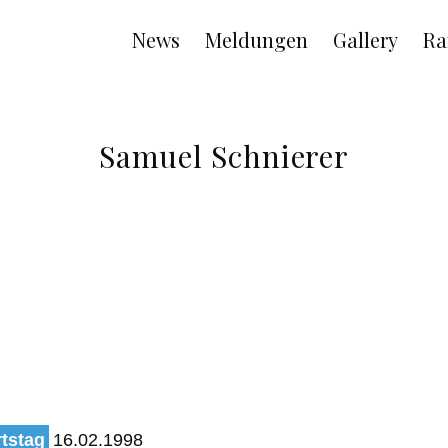
Main
News
Meldungen
Gallery
Ra
navigation
Samuel Schnierer
tstag
16.02.1998