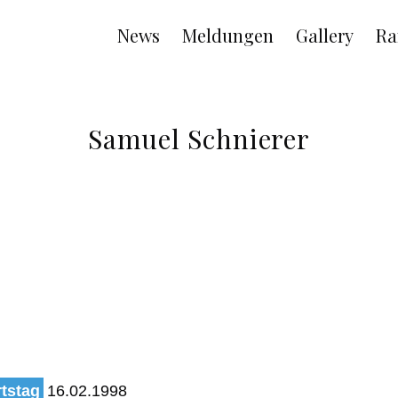
Main
News
Meldungen
Gallery
Ra
navigation
Samuel Schnierer
tstag
16.02.1998