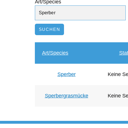
Art/Species
Art/Species
Sta
Sperber
Keine Se
Sperbergrasmücke
Keine Se