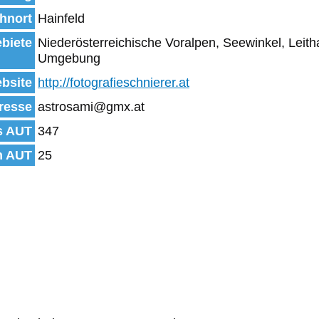
hnort
Hainfeld
biete
Niederösterreichische Voralpen, Seewinkel, Leit
Umgebung
bsite
http://fotografieschnierer.at
resse
astrosami@gmx.at
s AUT
347
n AUT
25