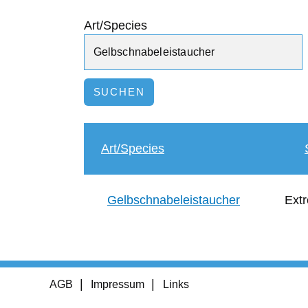
Art/Species
Art/Species
Gelbschnabeleistaucher
Extr
Footer
AGB
Impressum
Links
menu