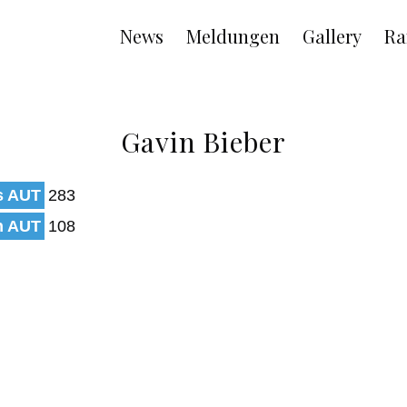
Main
News
Meldungen
Gallery
Ra
navigation
Gavin Bieber
s AUT
283
n AUT
108