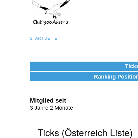
Pfadnavigation
STARTSEITE
Direkt
zum
Tick
Inhalt
Ranking Positio
Mitglied seit
3 Jahre 2 Monate
Ticks (Österreich Liste)