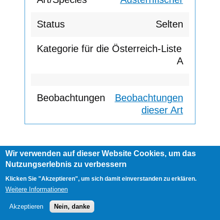
Selten
A
Beobachtungen
dieser Art
Wir verwenden auf dieser Website Cookies, um das
Footer
Nutzungserlebnis zu verbessern
AGB
Impressum
Links
menu
User
Anmelden
Klicken Sie "Akzeptieren", um sich damit einverstanden zu erklären.
account
Weitere Informationen
menu
Akzeptieren
Nein, danke