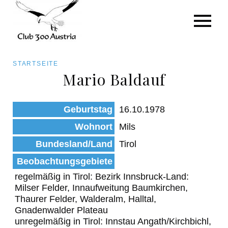
Art/Species
Status
Pfadnavigation
STARTSEITE
Kategorie für die Österreich-Liste
Mario Baldauf
Direkt
zum
Beobachtungen
Geburtstag
16.10.1978
Inhalt
Wohnort
Mils
Bundesland/Land
Tirol
Beobachtungsgebiete
regelmäßig in Tirol: Bezirk Innsbruck-Land:
Milser Felder, Innaufweitung Baumkirchen,
Thaurer Felder, Walderalm, Halltal,
Gnadenwalder Plateau
unregelmäßig in Tirol: Innstau Angath/Kirchbichl,