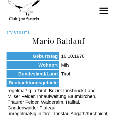
Art/Species
Status
Pfadnavigation
STARTSEITE
Kategorie für die Österreich-Liste
Mario Baldauf
Direkt
zum
Beobachtungen
Geburtstag
16.10.1978
Inhalt
Wohnort
Mils
Bundesland/Land
Tirol
Beobachtungsgebiete
regelmäßig in Tirol: Bezirk Innsbruck-Land:
Milser Felder, Innaufweitung Baumkirchen,
Thaurer Felder, Walderalm, Halltal,
Gnadenwalder Plateau
unregelmäßig in Tirol: Innstau Angath/Kirchbichl,