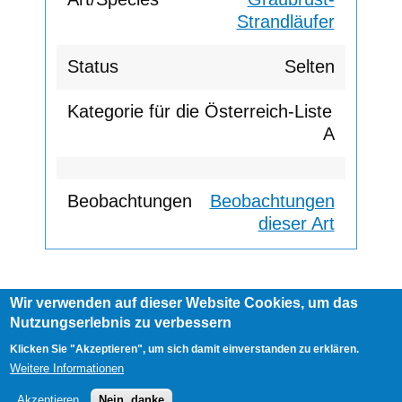
Strandläufer
Selten
A
Beobachtungen
dieser Art
Wir verwenden auf dieser Website Cookies, um das
Footer
Nutzungserlebnis zu verbessern
AGB
Impressum
Links
menu
User
Anmelden
Klicken Sie "Akzeptieren", um sich damit einverstanden zu erklären.
account
Weitere Informationen
menu
Akzeptieren
Nein, danke