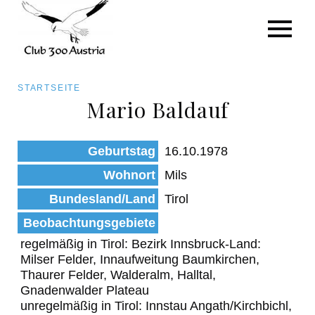
Art/Species
Status
Pfadnavigation
STARTSEITE
Kategorie für die Österreich-Liste
Mario Baldauf
Direkt
zum
Beobachtungen
Geburtstag
16.10.1978
Inhalt
Wohnort
Mils
Bundesland/Land
Tirol
Beobachtungsgebiete
regelmäßig in Tirol: Bezirk Innsbruck-Land:
Milser Felder, Innaufweitung Baumkirchen,
Thaurer Felder, Walderalm, Halltal,
Gnadenwalder Plateau
unregelmäßig in Tirol: Innstau Angath/Kirchbichl,