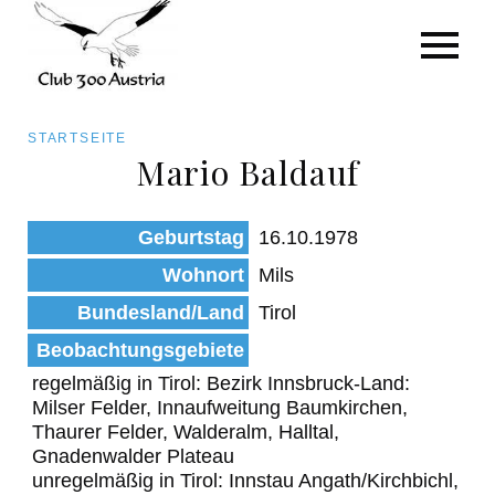
Art/Species
Status
Pfadnavigation
STARTSEITE
Kategorie für die Österreich-Liste
Mario Baldauf
Direkt
zum
Beobachtungen
Geburtstag
16.10.1978
Inhalt
Wohnort
Mils
Bundesland/Land
Tirol
Beobachtungsgebiete
regelmäßig in Tirol: Bezirk Innsbruck-Land:
Milser Felder, Innaufweitung Baumkirchen,
Thaurer Felder, Walderalm, Halltal,
Gnadenwalder Plateau
unregelmäßig in Tirol: Innstau Angath/Kirchbichl,