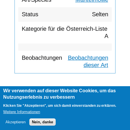
Selten
A
Beobachtungen
dieser Art
Wir verwenden auf dieser Website Cookies, um das
Footer
Nutzungserlebnis zu verbessern
AGB
Impressum
Links
menu
User
Anmelden
Klicken Sie "Akzeptieren", um sich damit einverstanden zu erklären.
account
Weitere Informationen
menu
Akzeptieren
Nein, danke