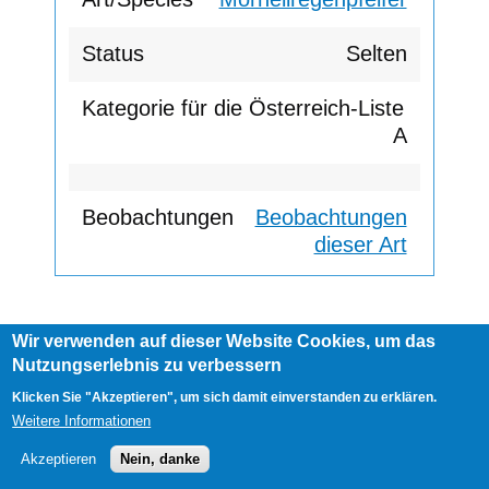
Selten
A
Beobachtungen
dieser Art
Wir verwenden auf dieser Website Cookies, um das
Footer
Nutzungserlebnis zu verbessern
AGB
Impressum
Links
menu
User
Anmelden
Klicken Sie "Akzeptieren", um sich damit einverstanden zu erklären.
account
Weitere Informationen
menu
Akzeptieren
Nein, danke