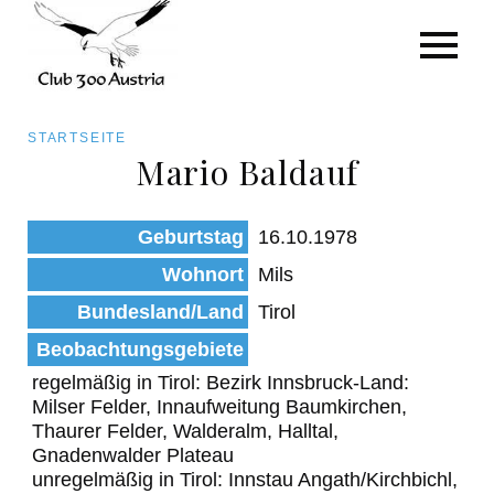
Art/Species
Status
Pfadnavigation
STARTSEITE
Kategorie für die Österreich-Liste
Mario Baldauf
Direkt
zum
Beobachtungen
Geburtstag
16.10.1978
Inhalt
Wohnort
Mils
Bundesland/Land
Tirol
Beobachtungsgebiete
regelmäßig in Tirol: Bezirk Innsbruck-Land:
Milser Felder, Innaufweitung Baumkirchen,
Thaurer Felder, Walderalm, Halltal,
Gnadenwalder Plateau
unregelmäßig in Tirol: Innstau Angath/Kirchbichl,