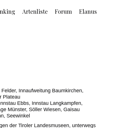
nking
Artenliste
Forum
Elanus
er Felder, Innaufweitung Baumkirchen,
r Plateau
, Innstau Ebbs, Innstau Langkampfen,
e Münster, Söller Wiesen, Gaisau
nn, Seewinkel
ngen der Tiroler Landesmuseen, unterwegs