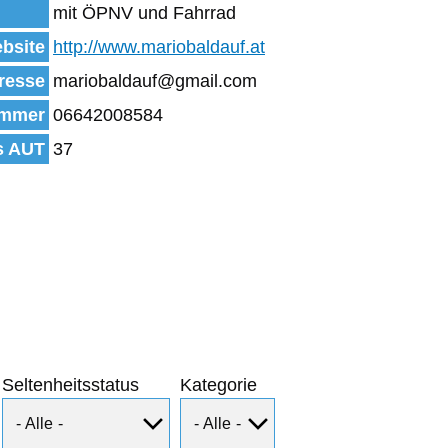
mit ÖPNV und Fahrrad
bsite
http://www.mariobaldauf.at
resse
mariobaldauf@gmail.com
mmer
06642008584
s AUT
37
Seltenheitsstatus
Kategorie