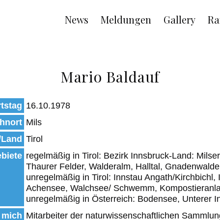
Main
News
Meldungen
Gallery
Ra
navigation
Mario Baldauf
tstag
16.10.1978
hnort
Mils
/Land
Tirol
biete
regelmäßig in Tirol: Bezirk Innsbruck-Land: Mils
Thaurer Felder, Walderalm, Halltal, Gnadenwalde
unregelmäßig in Tirol: Innstau Angath/Kirchbichl
Achensee, Walchsee/ Schwemm, Kompostieranlag
unregelmäßig in Österreich: Bodensee, Unterer I
 mich
Mitarbeiter der naturwissenschaftlichen Sammlu