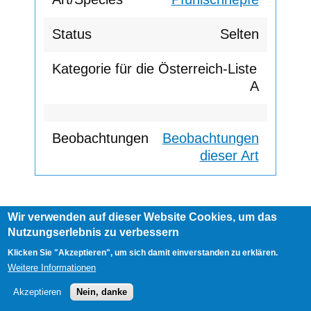
Selten
A
Beobachtungen
dieser Art
Wir verwenden auf dieser Website Cookies, um das
Footer
Nutzungserlebnis zu verbessern
AGB
Impressum
Links
menu
User
Anmelden
Klicken Sie "Akzeptieren", um sich damit einverstanden zu erklären.
account
Weitere Informationen
menu
Akzeptieren
Nein, danke