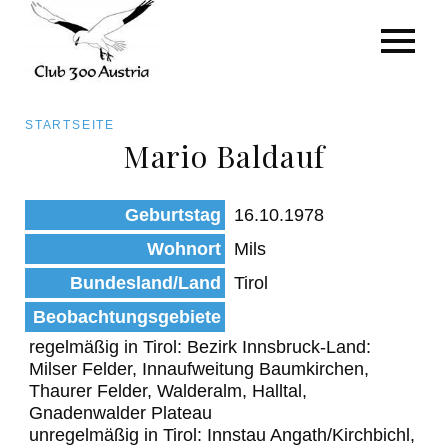
Art/Species
Status
Pfadnavigation
STARTSEITE
Kategorie für die Österreich-Liste
Mario Baldauf
Direkt
zum
Beobachtungen
Geburtstag
16.10.1978
Inhalt
Wohnort
Mils
Bundesland/Land
Tirol
Beobachtungsgebiete
regelmäßig in Tirol: Bezirk Innsbruck-Land:
Milser Felder, Innaufweitung Baumkirchen,
Thaurer Felder, Walderalm, Halltal,
Gnadenwalder Plateau
unregelmäßig in Tirol: Innstau Angath/Kirchbichl,