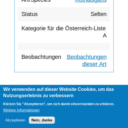
Selten
A
Beobachtungen
dieser Art
Wir verwenden auf dieser Website Cookies, um das
Footer
Nutzungserlebnis zu verbessern
AGB
Impressum
Links
menu
User
Anmelden
Klicken Sie "Akzeptieren", um sich damit einverstanden zu erklären.
account
Weitere Informationen
menu
Akzeptieren
Nein, danke