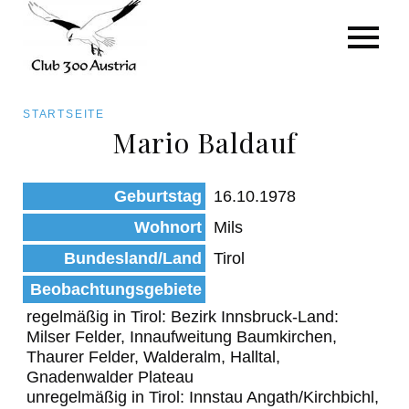
Art/Species
Status
Pfadnavigation
STARTSEITE
Kategorie für die Österreich-Liste
Mario Baldauf
Direkt
zum
Beobachtungen
Geburtstag
16.10.1978
Inhalt
Wohnort
Mils
Bundesland/Land
Tirol
Beobachtungsgebiete
regelmäßig in Tirol: Bezirk Innsbruck-Land:
Milser Felder, Innaufweitung Baumkirchen,
Thaurer Felder, Walderalm, Halltal,
Gnadenwalder Plateau
unregelmäßig in Tirol: Innstau Angath/Kirchbichl,