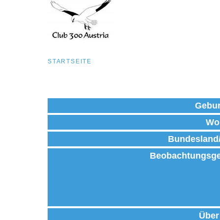
Pfadnavigation
STARTSEITE
Direkt
zum
Gebur
Inhalt
Wo
Bundesland
Beobachtungsge
Über