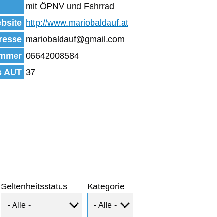
mit ÖPNV und Fahrrad
bsite
http://www.mariobaldauf.at
resse
mariobaldauf@gmail.com
mmer
06642008584
s AUT
37
Seltenheitsstatus
Kategorie