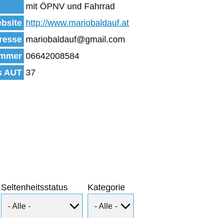
mit ÖPNV und Fahrrad
bsite
http://www.mariobaldauf.at
resse
mariobaldauf@gmail.com
mmer
06642008584
s AUT
37
Seltenheitsstatus
Kategorie