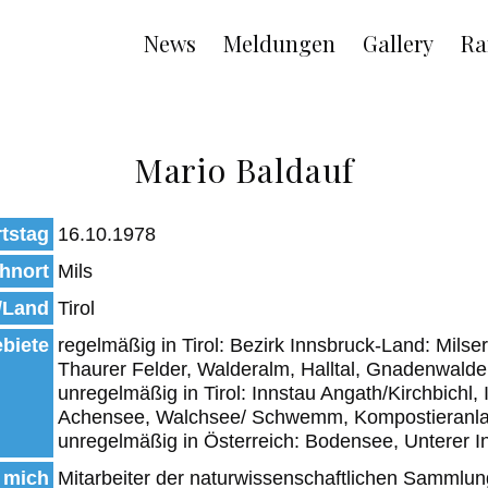
Main
News
Meldungen
Gallery
Ra
navigation
Mario Baldauf
tstag
16.10.1978
hnort
Mils
/Land
Tirol
biete
regelmäßig in Tirol: Bezirk Innsbruck-Land: Mils
Thaurer Felder, Walderalm, Halltal, Gnadenwalde
unregelmäßig in Tirol: Innstau Angath/Kirchbichl
Achensee, Walchsee/ Schwemm, Kompostieranlag
unregelmäßig in Österreich: Bodensee, Unterer I
 mich
Mitarbeiter der naturwissenschaftlichen Sammlu