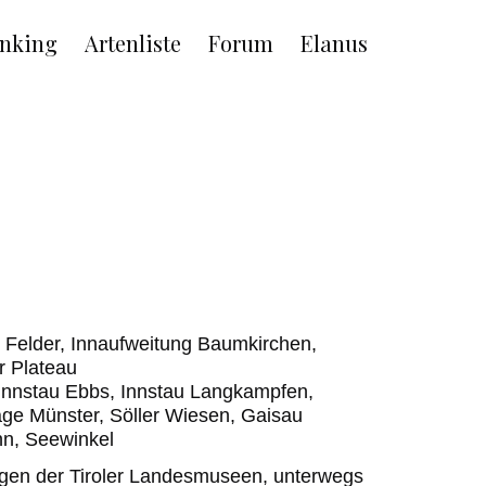
nking
Artenliste
Forum
Elanus
er Felder, Innaufweitung Baumkirchen,
r Plateau
, Innstau Ebbs, Innstau Langkampfen,
e Münster, Söller Wiesen, Gaisau
nn, Seewinkel
ngen der Tiroler Landesmuseen, unterwegs